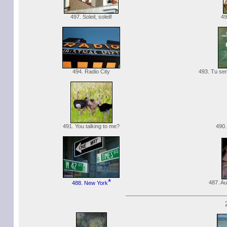
497. Soleil, soleil!
49
494. Radio City
493. Tu ser
491. You talking to me?
490.
*
487. A
488. New York