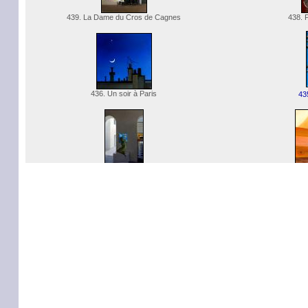
439. La Dame du Cros de Cagnes
438. P
436. Un soir à Paris
43
433. Le blues de la Petite Sirène
432.
431. Portrait de Chloé
430. Lumiè