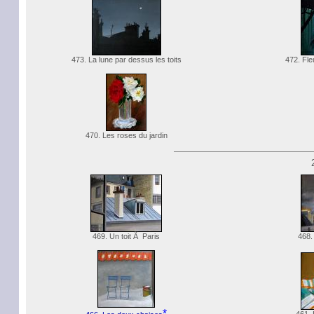
473. La lune par dessus les toits
472. Fl
470. Les roses du jardin
469. Un toit Ã Paris
468.
*