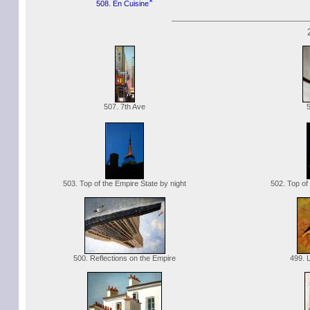
*
508. En Cuisine
507. 7th Ave
503. Top of the Empire State by night
502. Top of 
500. Reflections on the Empire
499. L