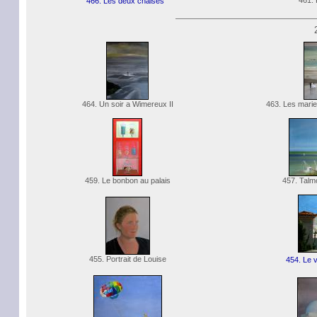
461.
466. Les deux chaises
464. Un soir a Wimereux II
463. Les marie
459. Le bonbon au palais
457. Talmo
455. Portrait de Louise
454. Le v