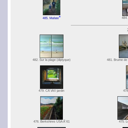
*
484.
485. Mafate
482. Sur la plage (diptyque)
481. Brume de
479. CÃ´tÃ© jardin
478
476. Berkshires USA Â´61
475. L