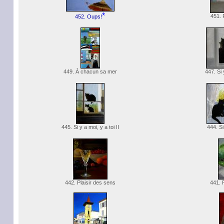
*
451. 
452. Oups!
449. À chacun sa mer
447. Si 
445. Si y a moi, y a toi II
444. Si 
442. Plaisir des sens
441. 